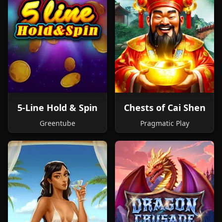
5-Line Hold & Spin
Chests of Cai Shen
Greentube
Pragmatic Play