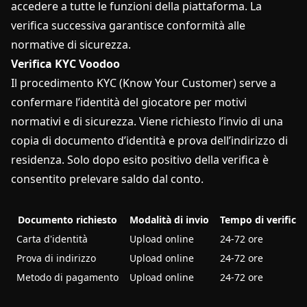
accedere a tutte le funzioni della piattaforma. La
verifica successiva garantisce conformità alle
normative di sicurezza.
Verifica KYC Voodoo
Il procedimento KYC (Know Your Customer) serve a
confermare l’identità del giocatore per motivi
normativi e di sicurezza. Viene richiesto l’invio di una
copia di documento d’identità e prova dell’indirizzo di
residenza. Solo dopo esito positivo della verifica è
consentito prelevare saldo dal conto.
Documento richiesto
Modalità di invio
Tempo di verifica
Carta d'identità
Upload online
24-72 ore
Prova di indirizzo
Upload online
24-72 ore
Metodo di pagamento
Upload online
24-72 ore