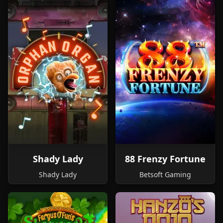
Shady Lady
88 Frenzy Fortune
Shady Lady
Betsoft Gaming