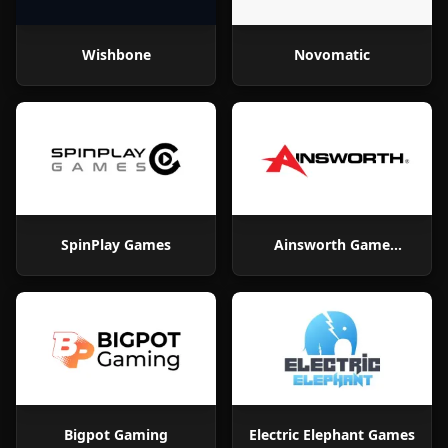
Wishbone
Novomatic
SpinPlay Games
Ainsworth Game
Technology
Bigpot Gaming
Electric Elephant Games