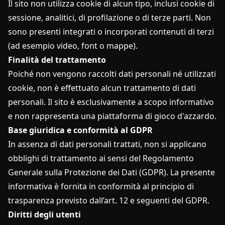
Il sito non utilizza cookie di alcun tipo, inclusi cookie di
sessione, analitici, di profilazione o di terze parti. Non
sono presenti integrati o incorporati contenuti di terzi
(ad esempio video, font o mappe).
Finalità del trattamento
Poiché non vengono raccolti dati personali né utilizzati
cookie, non è effettuato alcun trattamento di dati
personali. Il sito è esclusivamente a scopo informativo
e non rappresenta una piattaforma di gioco d'azzardo.
Base giuridica e conformità al GDPR
In assenza di dati personali trattati, non si applicano
obblighi di trattamento ai sensi del Regolamento
Generale sulla Protezione dei Dati (GDPR). La presente
informativa è fornita in conformità al principio di
trasparenza previsto dall’art. 12 e seguenti del GDPR.
Diritti degli utenti